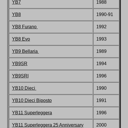
YB7
1988
YB8
1990-91
YB8 Furano
1992
YB8 Evo
1993
YB9 Bellaria
1989
YB9SR
1994
YB9SRI
1996
YB10 Dieci
1990
YB10 Dieci Biposto
1991
YB11 Superleggera
1996
YB11 Superleggera 25 Anniversary
2000