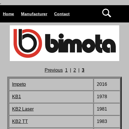
.
Home
Manufacturer
Contact
Previous
1
|
2
|
3
Impeto
2016
KB1
1978
KB2 Laser
1981
KB2 TT
1983