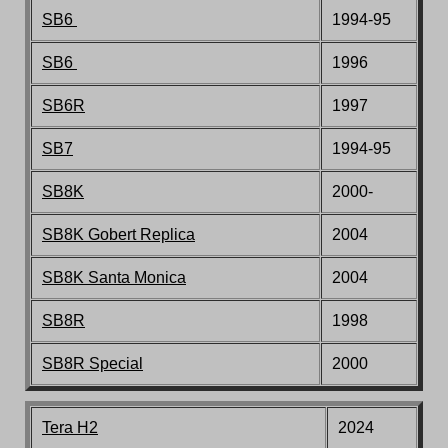
SB6
1994-95
SB6
1996
SB6R
1997
SB7
1994-95
SB8
K
200
0
-
SB8K
Gobert Replica
2004
SB8
K Santa Monica
2004
SB8R
1998
SB8R Special
2000
Tera H2
2024